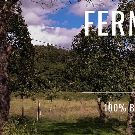
FER
100% B