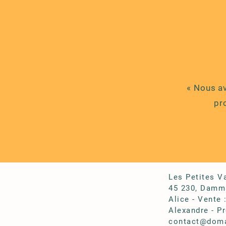
« Nous av
pr
Les Petites V
45 230, Damma
Alice - Vente 
Alexandre - Pr
contact@doma