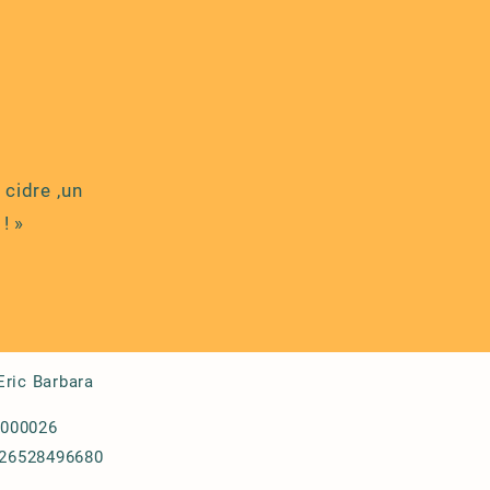
 cidre ,un
! »
Eric Barbara
8000026
R26528496680